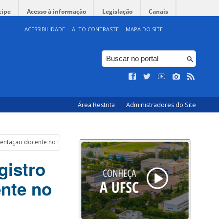
cipe
Acesso à informação
Legislação
Canais
ACESSIBILIDADE
ALTO CONTRASTE
MAPA DO SITE
Área Restrita
Administradores do Site
esentação docente no CUn
gistro
ente no