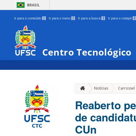
BRASIL
Ir para o conteúdo
1
Ir para o menu
2
Ir para a busca
3
Ir para o rodapé
4
Centro Tecnológico
Notícias
Carrossel
Reaberto pe
de candidat
CUn