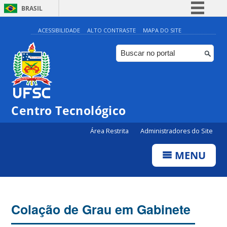
BRASIL
Simplifique!
ACESSIBILIDADE
ALTO CONTRASTE
MAPA DO SITE
Comunica BR
Participe
Acesso à informação
Legislação
Centro Tecnológico
Canais
Área Restrita
Administradores do Site
MENU
Colação de Grau em Gabinete