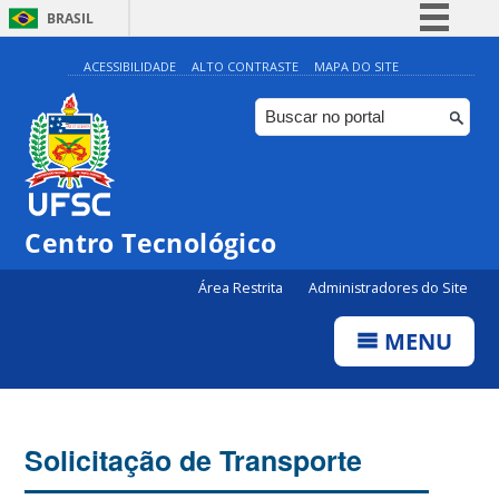
BRASIL
Simplifique!
ACESSIBILIDADE
ALTO CONTRASTE
MAPA DO SITE
Comunica BR
Participe
Acesso à informação
Legislação
Centro Tecnológico
Canais
Área Restrita
Administradores do Site
MENU
Solicitação de Transporte