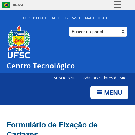
BRASIL
Simplifique!
ACESSIBILIDADE
ALTO CONTRASTE
MAPA DO SITE
Comunica BR
Participe
Acesso à informação
Legislação
Centro Tecnológico
Canais
Área Restrita
Administradores do Site
MENU
Formulário de Fixação de
Cartazes