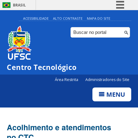
BRASIL
Simplifique!
ACESSIBILIDADE
ALTO CONTRASTE
MAPA DO SITE
Comunica BR
Participe
Acesso à informação
Legislação
Centro Tecnológico
Canais
Área Restrita
Administradores do Site
MENU
Acolhimento e atendimentos
no CTC